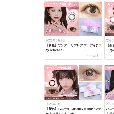
カラコンの着レポ
カラ
2026年6月9日
202
【新色】ワンデー リフレア エーアイ(1d
【新色
ay refrear a-...
ー ち
ももたす
カラコンの着レポ
カラ
2026年6月3日
202
【新色】ハニーキス(Honey Kiss)ワンデ
ハニー
ー ちゅるんいちごチ...
んポッ