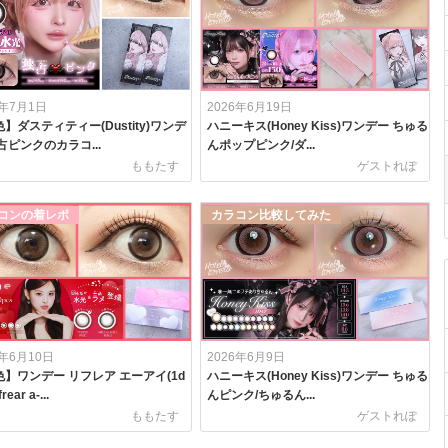
6年7月1日
2026年6月19日
】ダスティティー(Dustity)ワンデ
ハニーキス(Honey Kiss)ワンデー ちゅる
占ピンクのカラコ...
んポップピンク/ダ...
ももたす
ゲストれぽ
コンの着レポ
カラコン比較してみた
6年6月10日
2026年6月9日
】ワンデー リフレア エーアイ(1d
ハニーキス(Honey Kiss)ワンデー ちゅる
rear a-...
んピンク/ちゅるん...
ももたす
ゲストれぽ