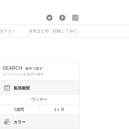
×カラコン
全色まとめ・比較してみた
SEARCH
-条件で探す-
カラコンレポを条件で探す
装用期間
ワンデー
2週間
1ヶ月
カラー