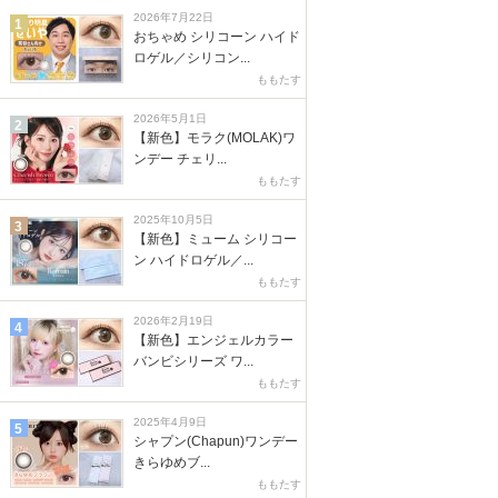
2026年7月22日
1
おちゃめ シリコーン ハイド
ロゲル／シリコン...
ももたす
2026年5月1日
2
【新色】モラク(MOLAK)ワ
ンデー チェリ...
ももたす
2025年10月5日
3
【新色】ミューム シリコー
ン ハイドロゲル／...
ももたす
2026年2月19日
4
【新色】エンジェルカラー
バンビシリーズ ワ...
ももたす
2025年4月9日
5
シャプン(Chapun)ワンデー
きらゆめブ...
ももたす