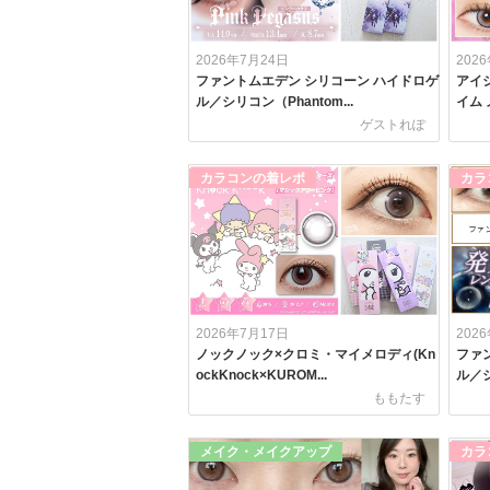
2026年7月24日
202
ファントムエデン シリコーン ハイドロゲ
アイシ
ル／シリコン（Phantom...
イム 
ゲストれぽ
カラコンの着レポ
カラ
2026年7月17日
202
ノックノック×クロミ・マイメロディ(Kn
ファ
ockKnock×KUROM...
ル／シ
ももたす
メイク・メイクアップ
カラ