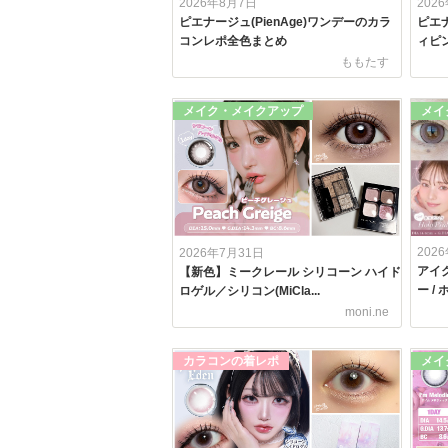
2026年8月7日
202
ピエナージュ(PienAge)ワンデーのカラ
ピエナ
コンレポ全色まとめ
ィピン
ももたす
メイク・メイクアップ
メイ
202
2026年7月31日
アイク
【新色】ミークレール シリコーン ハイド
ー /
ロゲル／シリコン(MiCla...
moni.ne
カラコンの着レポ
メイ