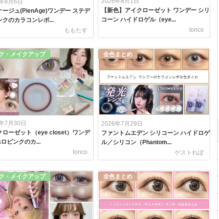
2026年8月1日
6年8月6日
【新色】アイクローゼット ワンデー シリ
ージュ(PienAge)ワンデー ステデ
コーン ハイドロゲル（eye...
クのカラコンレポ...
tonco
ももたす
ク・メイクアップ
全色まとめ
6年7月30日
2026年7月29日
ローゼット（eye closet）ワンデ
ファントムエデン シリコーン ハイドロゲ
 ホロピンクのカ...
ル／シリコン（Phantom...
tonco
ゲストれぽ
ク・メイクアップ
全色まとめ