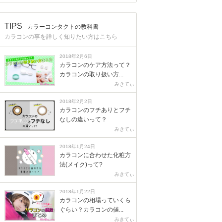
TIPS
-カラーコンタクトの教科書-
カラコンの事を詳しく知りたい方はこちら
2018年2月6日
カラコンのケア方法って？
カラコンの取り扱い方...
みきてぃ
2018年2月2日
カラコンのフチありとフチ
なしの違いって？
みきてぃ
2018年1月24日
カラコンに合わせた化粧方
法(メイク)って?
みきてぃ
2018年1月22日
カラコンの相場っていくら
ぐらい？カラコンの値...
みきてぃ