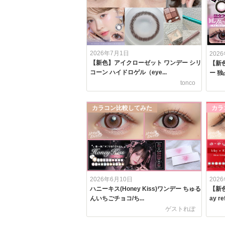
2026年7月1日
202
【新色】アイクローゼット ワンデー シリ
【新色
コーン ハイドロゲル（eye...
ー 独
tonco
カラコン比較してみた
カラ
2026年6月10日
202
ハニーキス(Honey Kiss)ワンデー ちゅる
【新色
んいちごチョコ/ち...
ay ref
ゲストれぽ