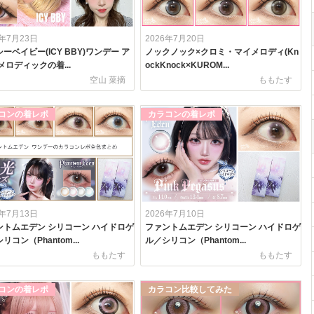
6年7月23日
2026年7月20日
ーベイビー(ICY BBY)ワンデー ア
ノックノック×クロミ・マイメロディ(Kn
メロディックの着...
ockKnock×KUROM...
空山 菜摘
ももたす
コンの着レポ
カラコンの着レポ
6年7月13日
2026年7月10日
ントムエデン シリコーン ハイドロゲ
ファントムエデン シリコーン ハイドロゲ
リコン（Phantom...
ル／シリコン（Phantom...
ももたす
ももたす
コンの着レポ
カラコン比較してみた