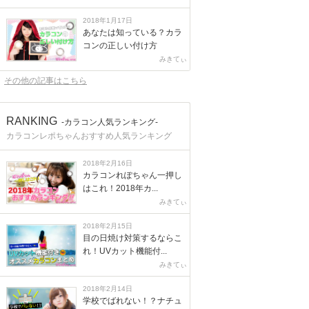
2018年1月17日
あなたは知っている？カラ
コンの正しい付け方
みきてぃ
その他の記事はこちら
RANKING
-カラコン人気ランキング-
カラコンレポちゃんおすすめ人気ランキング
2018年2月16日
カラコンれぽちゃん一押し
はこれ！2018年カ...
みきてぃ
2018年2月15日
目の日焼け対策するならこ
れ！UVカット機能付...
みきてぃ
2018年2月14日
学校でばれない！？ナチュ