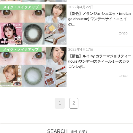
メイク・メイクアップ
2022年4月22日
【新色】メランジェ シュエット(melan
ge chouette) ワンデー/ナイトニュイ
の...
tonco
メイク・メイクアップ
2022年4月17日
【新色】ルイ by カラーマジョリティー
(louis)ワンデー/スティールミーのカラ
コンレポ...
tonco
1
2
SEARCH
-条件で探す-