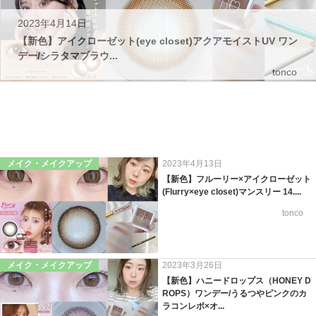
2023年4月14日
【新色】アイクローゼット(eye closet)アクアモイストUV ワン
デー/シラタマブラウ...
tonco
メイク・メイクアップ
2023年4月13日
【新色】フルーリー×アイクローゼット
(Flurry×eye closet)マンスリー 14....
tonco
メイク・メイクアップ
2023年3月26日
【新色】ハニードロップス（HONEY D
ROPS）ワンデー/うるつやピンクのカ
ラコンレポ×オ...