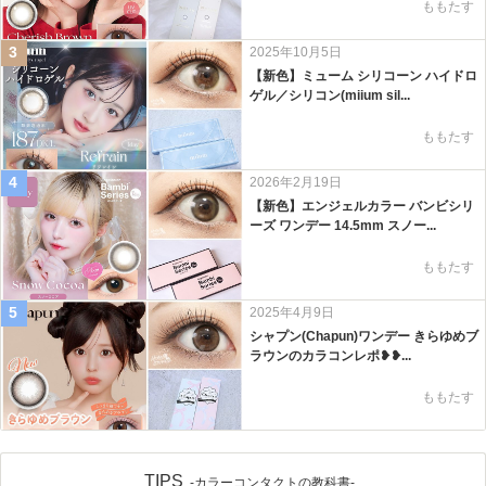
ももたす
3
2025年10月5日
【新色】ミューム シリコーン ハイドロ
ゲル／シリコン(miium sil...
ももたす
4
2026年2月19日
【新色】エンジェルカラー バンビシリ
ーズ ワンデー 14.5mm スノー...
ももたす
5
2025年4月9日
シャプン(Chapun)ワンデー きらゆめブ
ラウンのカラコンレポ❥❥...
ももたす
TIPS
-カラーコンタクトの教科書-