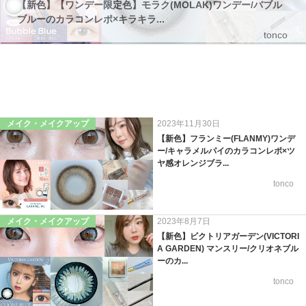
【新色】【ワンデー限定色】モラク(MOLAK)ワンデー/バブル
ブルーのカラコンレポ×キラキラ...
tonco
メイク・メイクアップ
2023年11月30日
【新色】フランミー(FLANMY)ワンデ
ー/キャラメルパイのカラコンレポ×ツ
ヤ感オレンジブラ...
tonco
メイク・メイクアップ
2023年8月7日
【新色】ビクトリアガーデン(VICTORI
A GARDEN) マンスリー/クリオネブル
ーのカ...
tonco