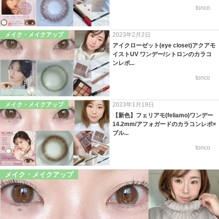
tonco
メイク・メイクアップ
2023年2月2日
アイクローゼット(eye closet)アクアモ
イストUV ワンデー/シトロンのカラコ
ンレポ...
tonco
メイク・メイクアップ
2023年1月19日
【新色】フェリアモ(feliamo)ワンデー
14.2mm/アフォガードのカラコンレポ×
ブル...
tonco
メイク・メイクアップ