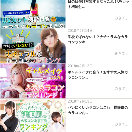
目の日焼け対策するならこれ！UVカッ
ト機能付...
みきてぃ
2018年2月14日
学校でばれない！？ナチュラルなカラ
コンランキ...
みきてぃ
2018年2月13日
ギャルメイクに合う！おすすめ人気カ
ラコンラン...
みきてぃ
2018年2月13日
バレにくいカラコンはこれ！裸眼風の
カラコンお...
みきてぃ