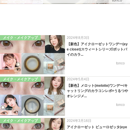
tonco
メイク・メイクアップ
2024年8月3日
【新色】アイクローゼットワンデー(ey
e closet)スウィートシリーズ/ポットパ
イのカラ...
tonco
メイク・メイクアップ
2024年5月4日
【新色】メロット(melotte)ワンデー/キ
ャットリングのカラコンレポ×うるつや
オレンジメ...
tonco
メイク・メイクアップ
2024年3月16日
アイクローゼット ビューロゼッタ(eye