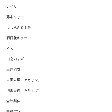
レイリ
藤本リリー
よしあき＆ミチ
明日花キララ
MIKI
山之内すず
三原羽衣
吉田朱里（アカリン）
池田美優（みちょぱ）
森絵梨佳
中村アン