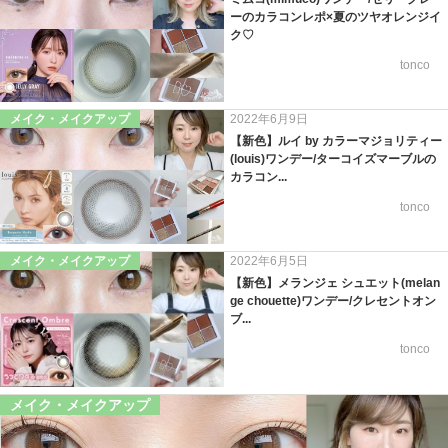
ーのカラコンレポ×夏のツヤオレンジイ
ク♡
tonco
メイク・メイクアップ
2022年6月9日
【新色】ルイ by カラーマジョリティー
(louis)ワンデー/ターコイズマーブルの
カラコン...
tonco
メイク・メイクアップ
2022年6月5日
【新色】メランジェ シュエット(melan
ge chouette)ワンデー/クレセントオン
ブ...
tonco
メイク・メイクアップ