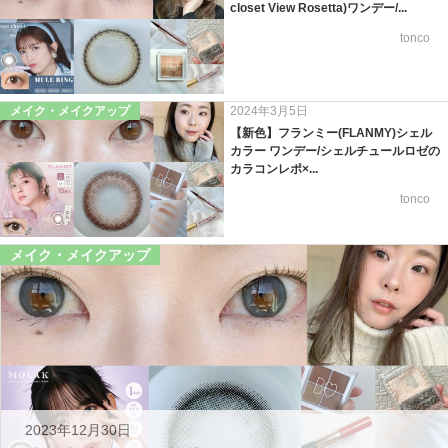
closet View Rosetta)ワンデー/...
tonco
メイク・メイクアップ
2024年3月5日
【新色】フランミー(FLANMY)シェル
カラー ワンデー/シェルチュールロゼの
カラコンレポ×...
tonco
メイク・メイクアップ
2023年12月30日