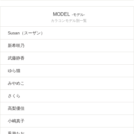
MODEL
-モデル-
カラコンモデル別一覧
Susan（スーザン）
新希咲乃
武藤静香
ゆら猫
みやめこ
さくら
高梨優佳
小嶋真子
兎遊たお