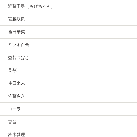
近藤千尋（ちぴちゃん）
宮脇咲良
地田華菜
ミツギ百合
益若つばさ
吴彤
倖田來未
佐藤さき
ローラ
香音
鈴木愛理