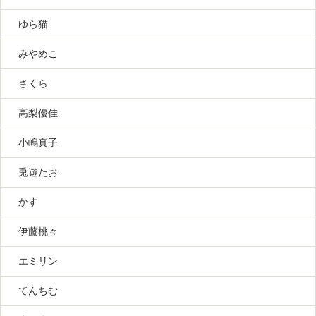
ゆら猫
みやめこ
さくら
高梨優佳
小嶋真子
兎遊たお
かす
伊藤桃々
エミリン
てんちむ