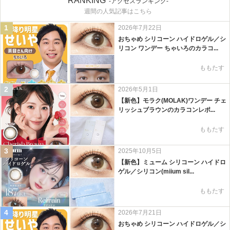
RANKING
-アクセスランキング-
週間の人気記事はこちら
1
2026年7月22日
おちゃめ シリコーン ハイドロゲル／シ
リコン ワンデー ちゃいろのカラコ...
ももたす
2
2026年5月1日
【新色】モラク(MOLAK)ワンデー チェ
リッシュブラウンのカラコンレポ...
ももたす
3
2025年10月5日
【新色】ミューム シリコーン ハイドロ
ゲル／シリコン(miium sil...
ももたす
4
2026年7月21日
おちゃめ シリコーン ハイドロゲル／シ