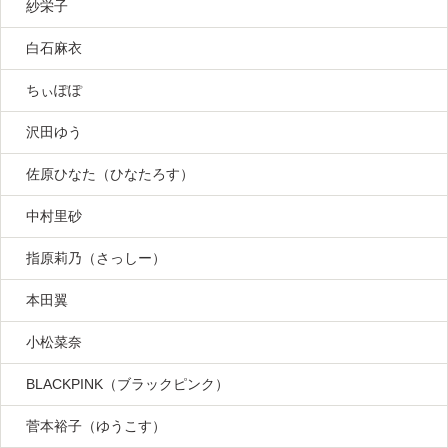
紗栄子
白石麻衣
ちぃぽぽ
沢田ゆう
佐原ひなた（ひなたろす）
中村里砂
指原莉乃（さっしー）
本田翼
小松菜奈
BLACKPINK（ブラックピンク）
菅本裕子（ゆうこす）