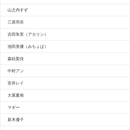
山之内すず
三原羽衣
吉田朱里（アカリン）
池田美優（みちょぱ）
森絵梨佳
中村アン
安井レイ
大屋夏南
マギー
新木優子