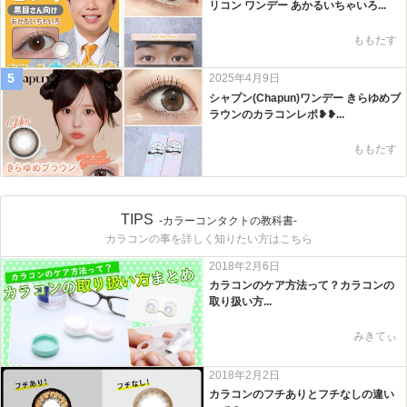
リコン ワンデー あかるいちゃいろ...
ももたす
5
2025年4月9日
シャプン(Chapun)ワンデー きらゆめブ
ラウンのカラコンレポ❥❥...
ももたす
TIPS
-カラーコンタクトの教科書-
カラコンの事を詳しく知りたい方はこちら
2018年2月6日
カラコンのケア方法って？カラコンの
取り扱い方...
みきてぃ
2018年2月2日
カラコンのフチありとフチなしの違い