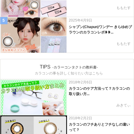
ももたす
5
2025年4月9日
シャプン(Chapun)ワンデー きらゆめブ
ラウンのカラコンレポ❥❥...
ももたす
TIPS
-カラーコンタクトの教科書-
カラコンの事を詳しく知りたい方はこちら
2018年2月6日
カラコンのケア方法って？カラコンの
取り扱い方...
みきてぃ
2018年2月2日
カラコンのフチありとフチなしの違い
って？