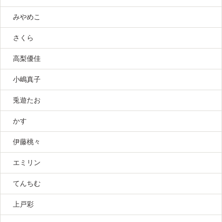
みやめこ
さくら
高梨優佳
小嶋真子
兎遊たお
かす
伊藤桃々
エミリン
てんちむ
上戸彩