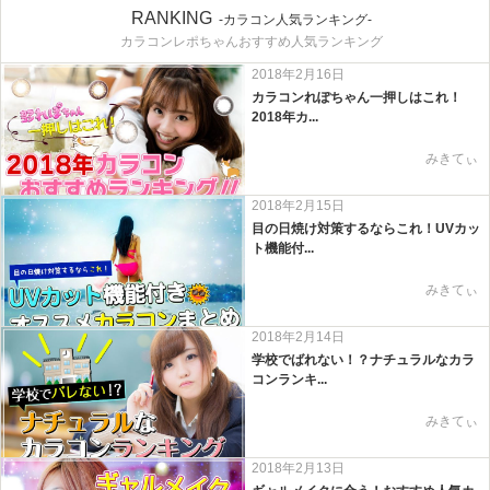
RANKING
-カラコン人気ランキング-
カラコンレポちゃんおすすめ人気ランキング
2018年2月16日
カラコンれぽちゃん一押しはこれ！
2018年カ...
みきてぃ
2018年2月15日
目の日焼け対策するならこれ！UVカッ
ト機能付...
みきてぃ
2018年2月14日
学校でばれない！？ナチュラルなカラ
コンランキ...
みきてぃ
2018年2月13日