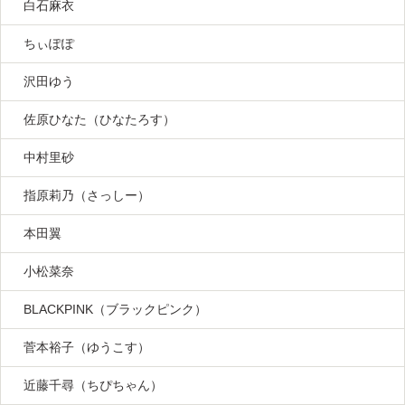
白石麻衣
ちぃぽぽ
沢田ゆう
佐原ひなた（ひなたろす）
中村里砂
指原莉乃（さっしー）
本田翼
小松菜奈
BLACKPINK（ブラックピンク）
菅本裕子（ゆうこす）
近藤千尋（ちぴちゃん）