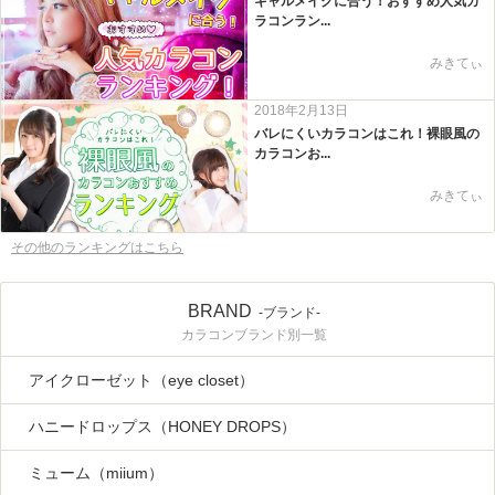
ギャルメイクに合う！おすすめ人気カ
ラコンラン...
みきてぃ
2018年2月13日
バレにくいカラコンはこれ！裸眼風の
カラコンお...
みきてぃ
その他のランキングはこちら
BRAND
-ブランド-
カラコンブランド別一覧
アイクローゼット（eye closet）
ハニードロップス（HONEY DROPS）
ミューム（miium）