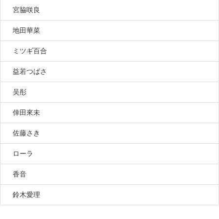
宮脇咲良
地田華菜
ミツギ百合
益若つばさ
吴彤
倖田來未
佐藤さき
ローラ
香音
鈴木愛理