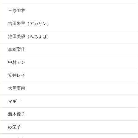
三原羽衣
吉田朱里（アカリン）
池田美優（みちょぱ）
森絵梨佳
中村アン
安井レイ
大屋夏南
マギー
新木優子
紗栄子