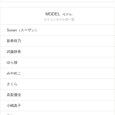
MODEL
-モデル-
カラコンモデル別一覧
Susan（スーザン）
新希咲乃
武藤静香
ゆら猫
みやめこ
さくら
高梨優佳
小嶋真子