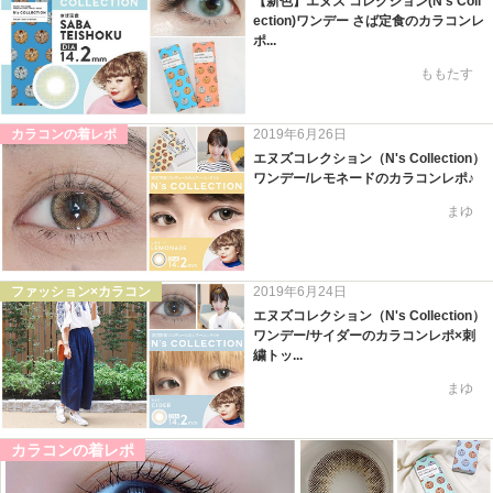
【新色】エヌズ コレクション(N's Coll
ection)ワンデー さば定食のカラコンレ
ポ...
ももたす
カラコンの着レポ
2019年6月26日
エヌズコレクション（N's Collection）
ワンデー/レモネードのカラコンレポ♪
まゆ
ファッション×カラコン
2019年6月24日
エヌズコレクション（N's Collection）
ワンデー/サイダーのカラコンレポ×刺
繍トッ...
まゆ
カラコンの着レポ