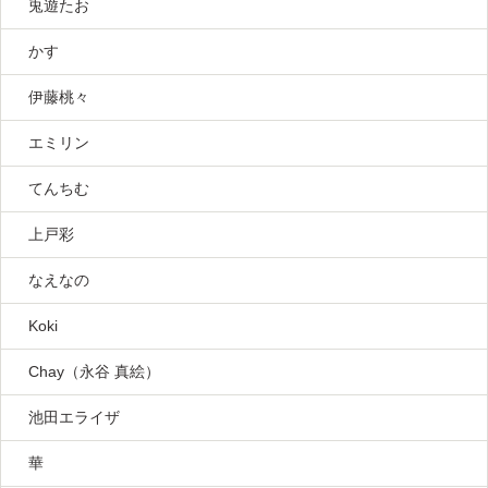
兎遊たお
かす
伊藤桃々
エミリン
てんちむ
上戸彩
なえなの
Koki
Chay（永谷 真絵）
池田エライザ
華