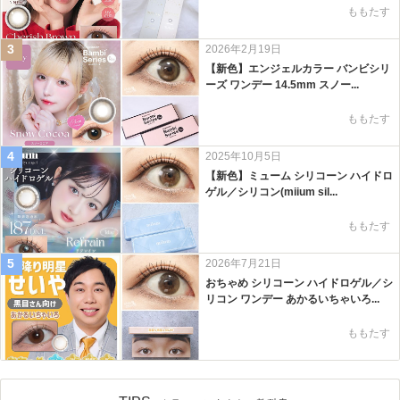
ももたす
3
2026年2月19日
【新色】エンジェルカラー バンビシリ
ーズ ワンデー 14.5mm スノー...
ももたす
4
2025年10月5日
【新色】ミューム シリコーン ハイドロ
ゲル／シリコン(miium sil...
ももたす
5
2026年7月21日
おちゃめ シリコーン ハイドロゲル／シ
リコン ワンデー あかるいちゃいろ...
ももたす