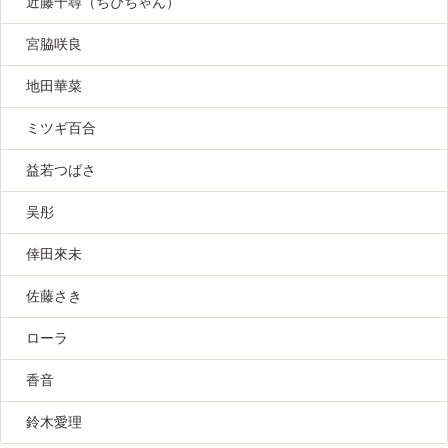
近藤千尋（ちぴちゃん）
宮脇咲良
地田華菜
ミツギ百合
益若つばさ
吴彤
倖田來未
佐藤さき
ローラ
香音
鈴木愛理