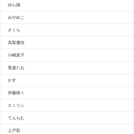
ゆら猫
みやめこ
さくら
高梨優佳
小嶋真子
兎遊たお
かす
伊藤桃々
エミリン
てんちむ
上戸彩