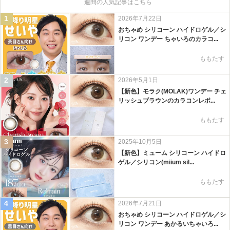
週間の人気記事はこちら
1
2026年7月22日
おちゃめ シリコーン ハイドロゲル／シ
リコン ワンデー ちゃいろのカラコ...
ももたす
2
2026年5月1日
【新色】モラク(MOLAK)ワンデー チェ
リッシュブラウンのカラコンレポ...
ももたす
3
2025年10月5日
【新色】ミューム シリコーン ハイドロ
ゲル／シリコン(miium sil...
ももたす
4
2026年7月21日
おちゃめ シリコーン ハイドロゲル／シ
リコン ワンデー あかるいちゃいろ...