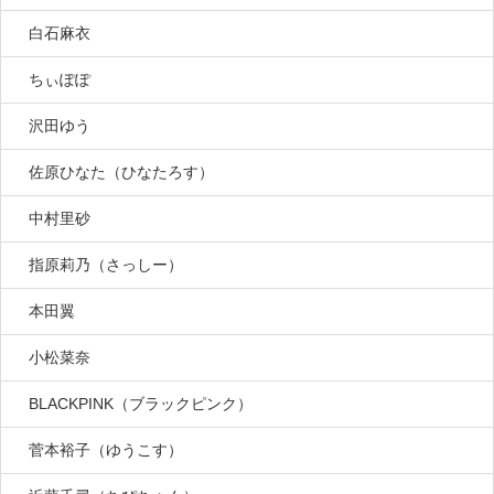
白石麻衣
ちぃぽぽ
沢田ゆう
佐原ひなた（ひなたろす）
中村里砂
指原莉乃（さっしー）
本田翼
小松菜奈
BLACKPINK（ブラックピンク）
菅本裕子（ゆうこす）