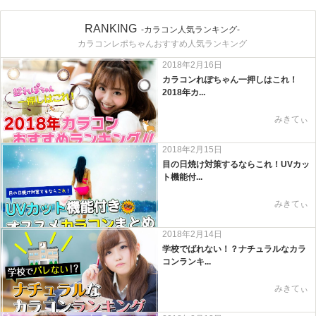
RANKING
-カラコン人気ランキング-
カラコンレポちゃんおすすめ人気ランキング
2018年2月16日
カラコンれぽちゃん一押しはこれ！
2018年カ...
みきてぃ
2018年2月15日
目の日焼け対策するならこれ！UVカッ
ト機能付...
みきてぃ
2018年2月14日
学校でばれない！？ナチュラルなカラ
コンランキ...
みきてぃ