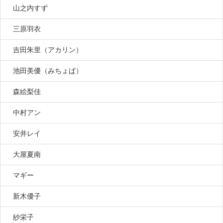
山之内すず
三原羽衣
吉田朱里（アカリン）
池田美優（みちょぱ）
森絵梨佳
中村アン
安井レイ
大屋夏南
マギー
新木優子
紗栄子