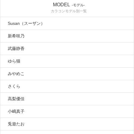
MODEL
-モデル-
カラコンモデル別一覧
Susan（スーザン）
新希咲乃
武藤静香
ゆら猫
みやめこ
さくら
高梨優佳
小嶋真子
兎遊たお