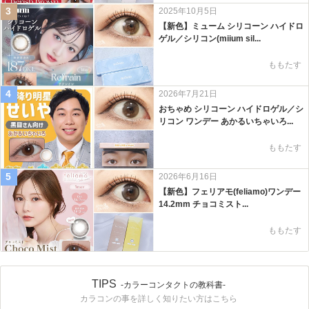
3
2025年10月5日
【新色】ミューム シリコーン ハイドロ
ゲル／シリコン(miium sil...
ももたす
4
2026年7月21日
おちゃめ シリコーン ハイドロゲル／シ
リコン ワンデー あかるいちゃいろ...
ももたす
5
2026年6月16日
【新色】フェリアモ(feliamo)ワンデー
14.2mm チョコミスト...
ももたす
TIPS
-カラーコンタクトの教科書-
カラコンの事を詳しく知りたい方はこちら