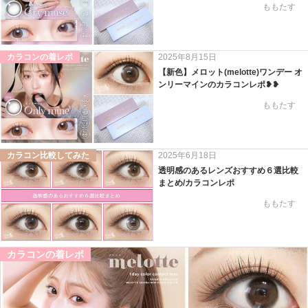
ももたす
カラコンの着レポ
2025年8月15日
【新色】メロット(melotte)ワンデー オ
ンリーマインのカラコンレポ❥❥
ももたす
カラコン比較してみた
2025年6月18日
透明感のあるレンズおすすめ６選比較
まとめ/カラコンレポ
ももたす
カラコンの着レポ