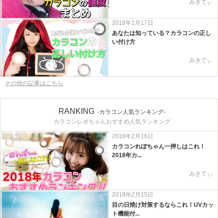
みきてぃ
2018年1月17日
あなたは知っている？カラコンの正し
い付け方
みきてぃ
その他の記事はこちら
RANKING
-カラコン人気ランキング-
カラコンレポちゃんおすすめ人気ランキング
2018年2月16日
カラコンれぽちゃん一押しはこれ！
2018年カ...
みきてぃ
2018年2月15日
目の日焼け対策するならこれ！UVカッ
ト機能付...