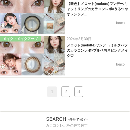
【新色】メロット(melotte)ワンデー/キ
ャットリングのカラコンレポ×うるつや
オレンジメ...
tonco
メイク・メイクアップ
2024年3月30日
メロット(melotte)ワンデー/ミルクパフ
のカラコンレポ×ブルベ向きピンクメイ
ク♡
tonco
1
2
3
SEARCH
-条件で探す-
カラコンレポを条件で探す