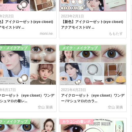
3年2月2日
2023年2月1日
】アイクローゼット(eye closet)
【新色】アイクローゼット(eye closet)
モイストUV ...
アクアモイストUV ...
moni.ne
ももたす
ク・メイクアップ
メイク・メイクアップ
2年6月17日
2021年4月23日
ローゼット（eye closet）ワンデ
アイクローゼット（eye closet）ワンデ
マシュマロの着レ...
ー /マシュマロのカラ...
空山 菜摘
空山 菜摘
ク・メイクアップ
カラコンの着レポ