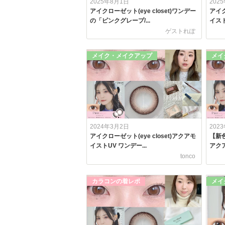
2025年8月1日
202
アイクローゼット(eye closet)ワンデー
アイク
の「ピンクグレープ/...
イスト
ゲストれぽ
メイク・メイクアップ
メイ
2024年3月2日
202
アイクローゼット(eye closet)アクアモ
【新色
イストUV ワンデー...
アクア
tonco
カラコンの着レポ
メイ