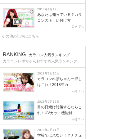
2018年1月17日
あなたは知っている？カラ
コンの正しい付け方
みきてぃ
その他の記事はこちら
RANKING
-カラコン人気ランキング-
カラコンレポちゃんおすすめ人気ランキング
2018年2月16日
カラコンれぽちゃん一押し
はこれ！2018年カ...
みきてぃ
2018年2月15日
目の日焼け対策するならこ
れ！UVカット機能付...
みきてぃ
2018年2月14日
学校でばれない！？ナチュ