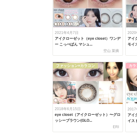
2021年4月7日
202
アイクローゼット（eye closet）ワンデ
アイク
ー こっぺぱん マシュ...
モイス
空山 菜摘
ファッション×カラコン
カラ
2018年6月15日
201
eye closet（アイクローゼット）〜グロ
アイク
ッシーブラウン(GLO...
イスト
ERI