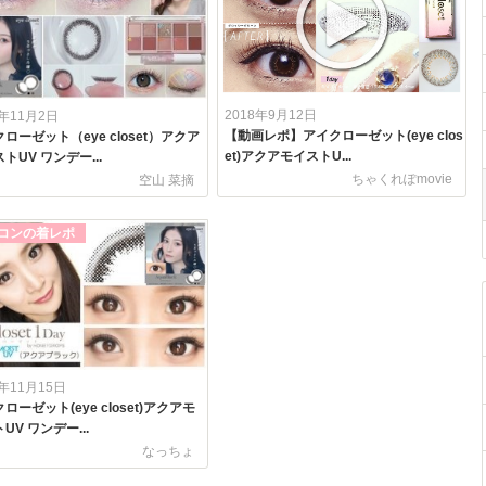
2018年9月12日
0年11月2日
【動画レポ】アイクローゼット(eye clos
ローゼット（eye closet）アクア
et)アクアモイストU...
トUV ワンデー...
ちゃくれぽmovie
空山 菜摘
コンの着レポ
7年11月15日
ローゼット(eye closet)アクアモ
UV ワンデー...
なっちょ