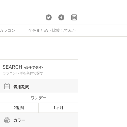
×カラコン
全色まとめ・比較してみた
SEARCH
-条件で探す-
カラコンレポを条件で探す
装用期間
ワンデー
2週間
1ヶ月
カラー