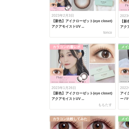
2023年2月3日
202
【新色】アイクローゼット(eye closet)
【新色
アクアモイストUV ...
アクア
tonco
カラコンの着レポ
メイ
2023年1月26日
202
【新色】アイクローゼット(eye closet)
アイク
アクアモイストUV ...
ー /
ももたす
カラコン比較してみた
メイ