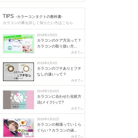
TIPS
-カラーコンタクトの教科書-
カラコンの事を詳しく知りたい方はこちら
2018年2月6日
カラコンのケア方法って？
カラコンの取り扱い方...
みきてぃ
2018年2月2日
カラコンのフチありとフチ
なしの違いって？
みきてぃ
2018年1月24日
カラコンに合わせた化粧方
法(メイク)って?
みきてぃ
2018年1月22日
カラコンの相場っていくら
ぐらい？カラコンの値...
みきてぃ