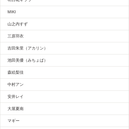
MIKI
山之内すず
三原羽衣
吉田朱里（アカリン）
池田美優（みちょぱ）
森絵梨佳
中村アン
安井レイ
大屋夏南
マギー