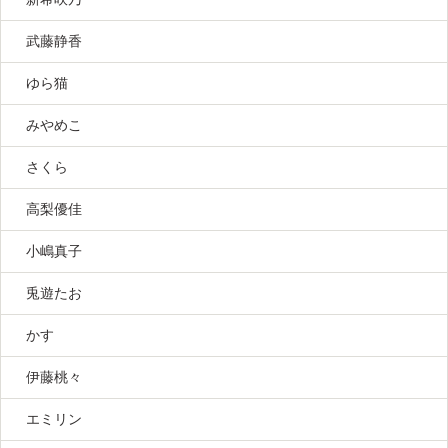
武藤静香
ゆら猫
みやめこ
さくら
高梨優佳
小嶋真子
兎遊たお
かす
伊藤桃々
エミリン