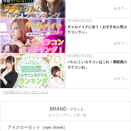
みきてぃ
2018年2月13日
ギャルメイクに合う！おすすめ人気カ
ラコンラン...
みきてぃ
2018年2月13日
バレにくいカラコンはこれ！裸眼風の
カラコンお...
みきてぃ
その他のランキングはこちら
BRAND
-ブランド-
カラコンブランド別一覧
アイクローゼット（eye closet）