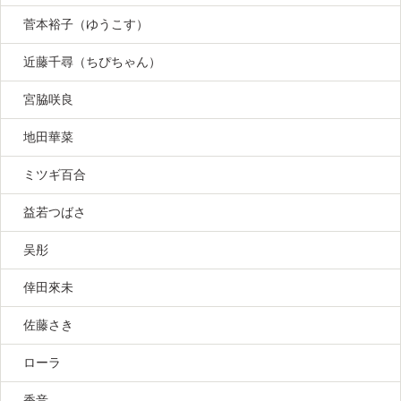
菅本裕子（ゆうこす）
近藤千尋（ちぴちゃん）
宮脇咲良
地田華菜
ミツギ百合
益若つばさ
吴彤
倖田來未
佐藤さき
ローラ
香音