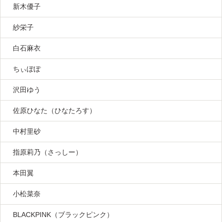
新木優子
紗栄子
白石麻衣
ちぃぽぽ
沢田ゆう
佐原ひなた（ひなたろす）
中村里砂
指原莉乃（さっしー）
本田翼
小松菜奈
BLACKPINK（ブラックピンク）