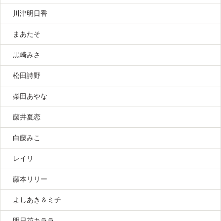
川津明日香
まあたそ
黒崎みさ
松田詩野
柴田あやな
藤井夏恋
白藤みこ
レイリ
藤本リリー
よしあき＆ミチ
明日花キララ