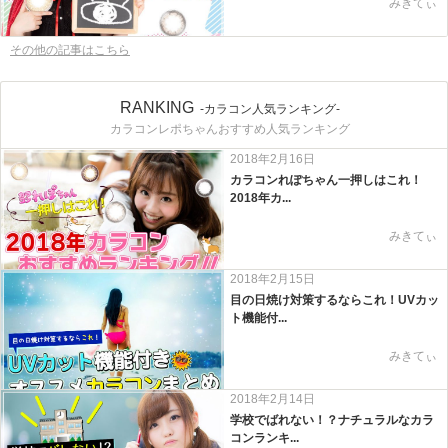
みきてぃ
その他の記事はこちら
RANKING
-カラコン人気ランキング-
カラコンレポちゃんおすすめ人気ランキング
2018年2月16日
カラコンれぽちゃん一押しはこれ！
2018年カ...
みきてぃ
2018年2月15日
目の日焼け対策するならこれ！UVカッ
ト機能付...
みきてぃ
2018年2月14日
学校でばれない！？ナチュラルなカラ
コンランキ...