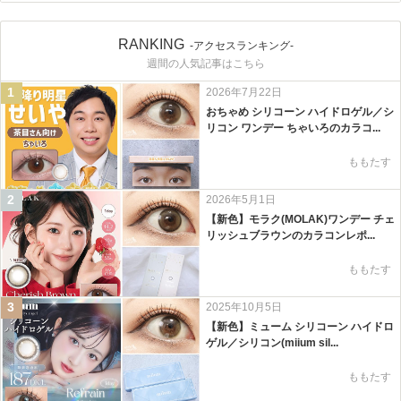
RANKING
-アクセスランキング-
週間の人気記事はこちら
1
2026年7月22日
おちゃめ シリコーン ハイドロゲル／シ
リコン ワンデー ちゃいろのカラコ...
ももたす
2
2026年5月1日
【新色】モラク(MOLAK)ワンデー チェ
リッシュブラウンのカラコンレポ...
ももたす
3
2025年10月5日
【新色】ミューム シリコーン ハイドロ
ゲル／シリコン(miium sil...
ももたす